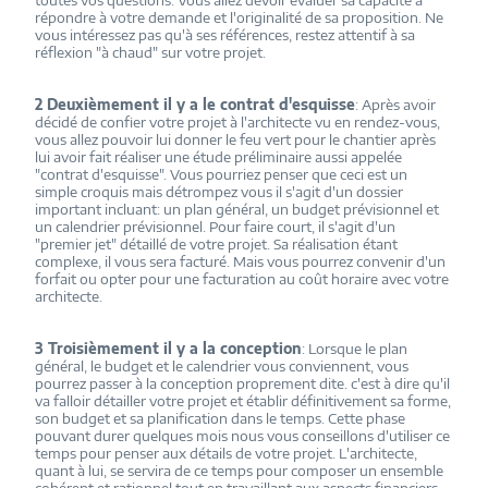
toutes vos questions. Vous allez devoir évaluer sa capacité à
répondre à votre demande et l'originalité de sa proposition. Ne
vous intéressez pas qu'à ses références, restez attentif à sa
réflexion "à chaud" sur votre projet.
2 Deuxièmement il y a le contrat d'esquisse
: Après avoir
décidé de confier votre projet à l'architecte vu en rendez-vous,
vous allez pouvoir lui donner le feu vert pour le chantier après
lui avoir fait réaliser une étude préliminaire aussi appelée
"contrat d'esquisse". Vous pourriez penser que ceci est un
simple croquis mais détrompez vous il s'agit d'un dossier
important incluant: un plan général, un budget prévisionnel et
un calendrier prévisionnel. Pour faire court, il s'agit d'un
"premier jet" détaillé de votre projet. Sa réalisation étant
complexe, il vous sera facturé. Mais vous pourrez convenir d'un
forfait ou opter pour une facturation au coût horaire avec votre
architecte.
3 Troisièmement il y a la conception
: Lorsque le plan
général, le budget et le calendrier vous conviennent, vous
pourrez passer à la conception proprement dite. c'est à dire qu'il
va falloir détailler votre projet et établir définitivement sa forme,
son budget et sa planification dans le temps. Cette phase
pouvant durer quelques mois nous vous conseillons d'utiliser ce
temps pour penser aux détails de votre projet. L'architecte,
quant à lui, se servira de ce temps pour composer un ensemble