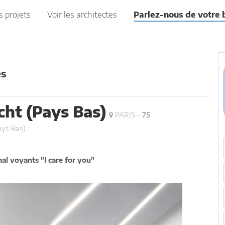
s projets
Voir les architectes
Parlez-nous de votre 
es
cht (Pays Bas)
PARIS -
75
ays Bas)
al voyants "I care for you"