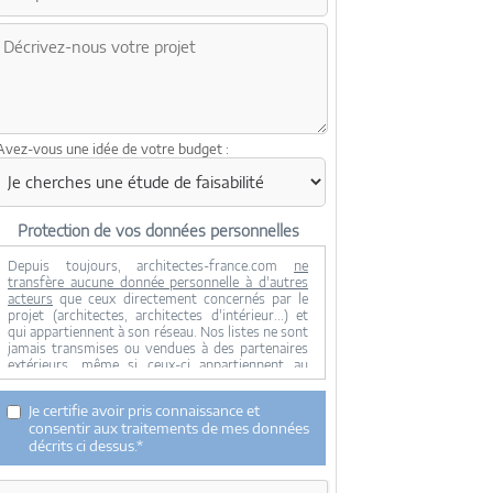
Avez-vous une idée de votre budget :
Protection de vos données personnelles
Depuis toujours, architectes-france.com
ne
transfère aucune donnée personnelle à d'autres
acteurs
que ceux directement concernés par le
projet (architectes, architectes d'intérieur...) et
qui appartiennent à son réseau. Nos listes ne sont
jamais transmises ou vendues à des partenaires
extérieurs, même si ceux-ci appartiennent au
domaine de la construction.
Toute modification dans ce domaine ne serait
Je certifie avoir pris connaissance et
effectuée qu'avec votre consentement.
consentir aux traitements de mes données
Je consens à ce que mes données personnelles
décrits ci dessus.*
soient collectées pour permettre à architectes-
france de transférer votre projet aux architectes.
Seul Architectes-france, ses équipes internes et la