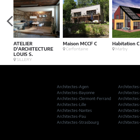
ATELIER
Maison MCCF C
Habitation C
D'ARCHITECTURE
Cerfontaine
Marby
LOUIS S.
SILLERY
Architectes-Agen
Architectes
Architectes-Bayonne
Architectes
Architectes-Clermont-Ferrand
Architectes
Architectes-Lille
Architectes
Architectes-Nantes
Architectes
Architectes-Pau
Architectes
Architectes-Strasbourg
Architectes