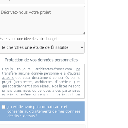
Avez-vous une idée de votre budget :
Protection de vos données personnelles
Depuis toujours, architectes-france.com
ne
transfère aucune donnée personnelle à d'autres
acteurs
que ceux directement concernés par le
projet (architectes, architectes d'intérieur...) et
qui appartiennent à son réseau. Nos listes ne sont
jamais transmises ou vendues à des partenaires
extérieurs, même si ceux-ci appartiennent au
domaine de la construction.
Toute modification dans ce domaine ne serait
Je certifie avoir pris connaissance et
effectuée qu'avec votre consentement.
consentir aux traitements de mes données
Je consens à ce que mes données personnelles
décrits ci dessus.*
soient collectées pour permettre à architectes-
france de transférer votre projet aux architectes.
Seul Architectes-france, ses équipes internes et la