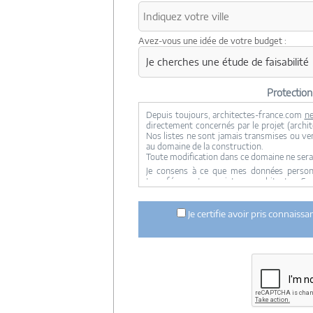
Avez-vous une idée de votre budget :
Protectio
Depuis toujours, architectes-france.com
ne
directement concernés par le projet (archite
Nos listes ne sont jamais transmises ou ve
au domaine de la construction.
Toute modification dans ce domaine ne sera
Je consens à ce que mes données personne
transférer votre projet aux architectes. Se
concernée par le projet y ont accès. Aucune
ci dessus n'est réalisée.
Je certifie avoir pris connaiss
Mes données téléphoniques seront uniquem
notre réseau dans le cadre de la qualificatio
Les données sont conservées pendant une d
entre architectes-france et vous ou archit
ce projet et qui serait en relation avec arch
Conformément à la
loi « informatique et lib
concernant et les faire rectifier en contacta
Artigues-près Bordeaux. Tél. 05.47.74.51.01 