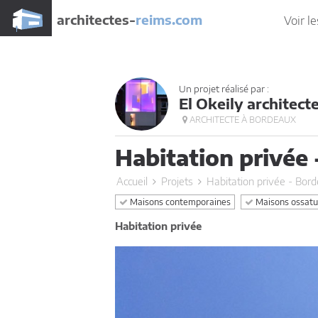
architectes-
reims.com
Voir le
Un projet réalisé par :
El Okeily architect
ARCHITECTE À BORDEAUX
Habitation privée
Accueil
Projets
Habitation privée - Bor
Maisons contemporaines
Maisons ossatur
Habitation privée