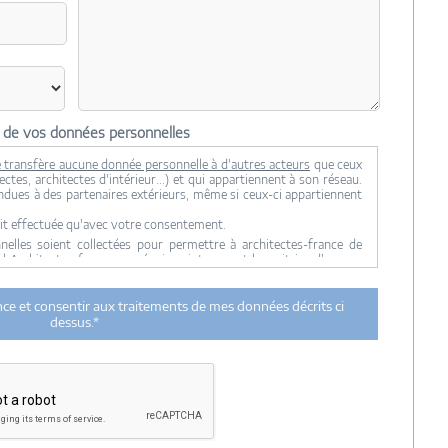
n de vos données personnelles
 transfère aucune donnée personnelle à d'autres acteurs
que ceux
ctes, architectes d'intérieur...) et qui appartiennent à son réseau.
ndues à des partenaires extérieurs, même si ceux-ci appartiennent
it effectuée qu'avec votre consentement.
lles soient collectées pour permettre à architectes-france de
ul Architectes-france, ses équipes internes et la maitrise d'oeuvre
 transmission de données à des tiers à l'exclusion de ceux décrits
ance et consentir aux traitements de mes données décrits ci
ent utilisées par Architectes-france.com et les architectes de
dessus.*
n et du suivi de mon projet.
urée de 18 mois courant à partir des derniers contacts effectifs
ectes-france et un membre de la maitrise d'oeuvre en rapport avec
itectes-france.
ertés »
, vous pouvez exercer votre droit d'accès aux données vous
nt : Architectes-france, 23 avenue du Mirail - parc du Mirail - 33370
-
contact@architectes-france.com