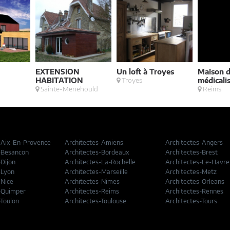
EXTENSION
Un loft à Troyes
Maison d
HABITATION
Troyes
médicali
Sainte-Menehould
Reims
-Aix-En-Provence
Architectes-Amiens
Architectes-Angers
-Besancon
Architectes-Bordeaux
Architectes-Brest
-Dijon
Architectes-La-Rochelle
Architectes-Le-Havre
-Lyon
Architectes-Marseille
Architectes-Metz
-Nice
Architectes-Nimes
Architectes-Orleans
-Quimper
Architectes-Reims
Architectes-Rennes
-Toulon
Architectes-Toulouse
Architectes-Tours