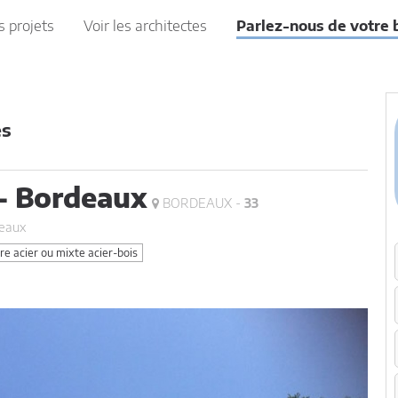
s projets
Voir les architectes
Parlez-nous de votre 
es
 - Bordeaux
BORDEAUX -
33
deaux
e acier ou mixte acier-bois